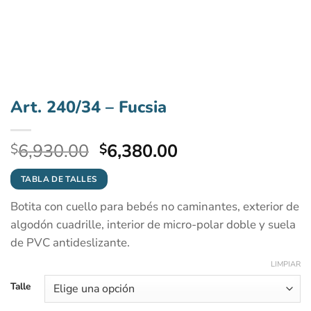
Art. 240/34 – Fucsia
El
El
6,930.00
6,380.00
$
$
precio
precio
original
actual
TABLA DE TALLES
era:
es:
Botita con cuello para bebés no caminantes, exterior de
$6,930.00.
$6,380.00.
algodón cuadrille, interior de micro-polar doble y suela
de PVC antideslizante.
LIMPIAR
Talle