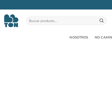
Saltar
al
Buscar
por:
contenido
NOSOTROS
NO CAMI