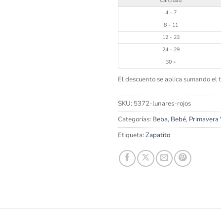
Cantidad
4 - 7
8 - 11
12 - 23
24 - 29
30 +
El descuento se aplica sumando el to
SKU:
5372-lunares-rojos
Categorías:
Beba
,
Bebé
,
Primavera
Etiqueta:
Zapatito