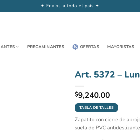
✦ Envíos a todo el país ✦
NANTES
PRECAMINANTES
OFERTAS
MAYORISTAS
Art. 5372 – Lun
9,240.00
$
TABLA DE TALLES
Zapatito con cierre de abrojo
suela de PVC antideslizante