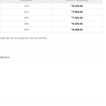
Descuento
Precio c/ descuento
10%
$
8,316.00
15%
$
7,854.00
20%
$
7,392.00
25%
$
6,930.00
30%
$
6,468.00
tal de los productos de tu carrito.
 Verano