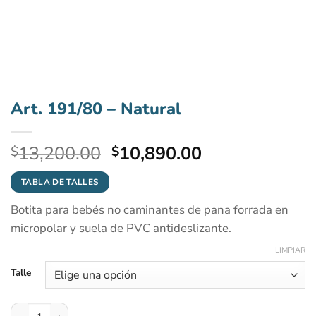
Art. 191/80 – Natural
El
El
13,200.00
10,890.00
$
$
precio
precio
original
actual
TABLA DE TALLES
era:
es:
Botita para bebés no caminantes de pana forrada en
$13,200.00.
$10,890.00.
micropolar y suela de PVC antideslizante.
LIMPIAR
Talle
Art. 191/80 - Natural cantidad