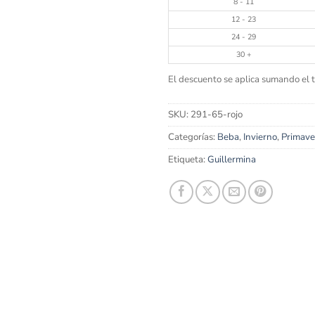
8 - 11
12 - 23
24 - 29
30 +
El descuento se aplica sumando el to
SKU:
291-65-rojo
Categorías:
Beba
,
Invierno
,
Primave
Etiqueta:
Guillermina