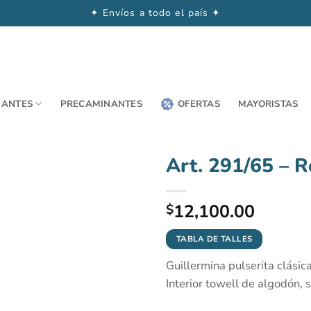
✦ Envíos a todo el país ✦
NANTES
PRECAMINANTES
OFERTAS
MAYORISTAS
Art. 291/65 – R
12,100.00
$
TABLA DE TALLES
Guillermina pulserita clásic
Interior towell de algodón, 