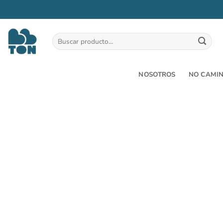
Saltar
al
Buscar
por:
contenido
NOSOTROS
NO CAMI