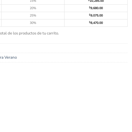
15%
$
10,285.00
20%
$
9,680.00
25%
$
9,075.00
30%
$
8,470.00
tal de los productos de tu carrito.
ra Verano