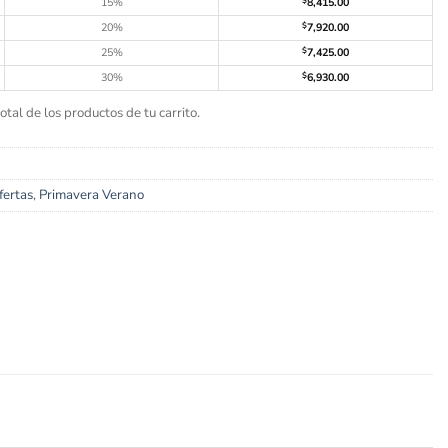
15%
$
8,415.00
20%
$
7,920.00
25%
$
7,425.00
30%
$
6,930.00
tal de los productos de tu carrito.
fertas
,
Primavera Verano