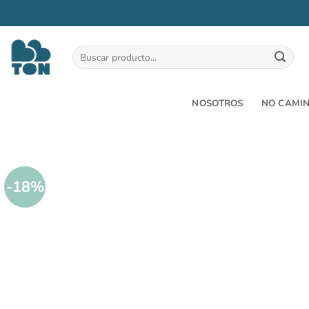
Saltar
al
Buscar
por:
contenido
NOSOTROS
NO CAMI
-18%