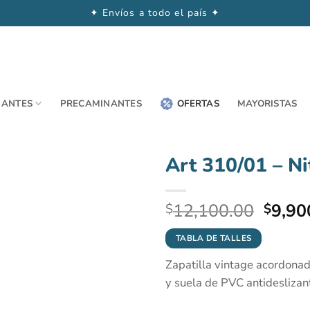
✦ Envíos a todo el país ✦
NANTES
PRECAMINANTES
OFERTAS
MAYORISTAS
Art 310/01 – Ni
El
12,100.00
9,90
$
$
preci
origin
TABLA DE TALLES
era:
Zapatilla vintage acordonad
$12,1
y suela de PVC antideslizan