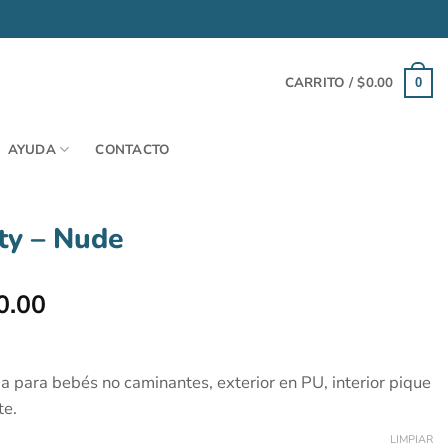
CARRITO /
$
0.00
0
AYUDA
CONTACTO
ty – Nude
El
0.00
o
precio
al
actual
es:
a para bebés no caminantes, exterior en PU, interior pique
00.00.
$9,900.00.
te.
LIMPIAR