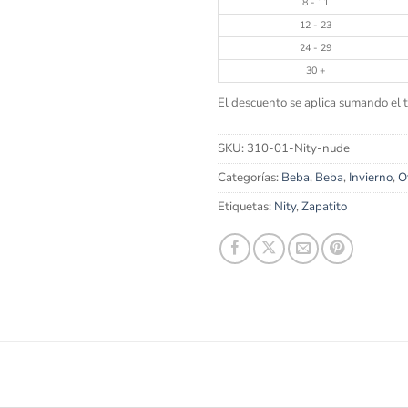
8 - 11
12 - 23
24 - 29
30 +
El descuento se aplica sumando el to
SKU:
310-01-Nity-nude
Categorías:
Beba
,
Beba
,
Invierno
,
O
Etiquetas:
Nity
,
Zapatito