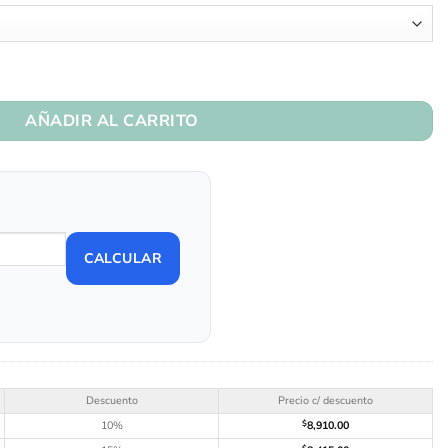
idad
AÑADIR AL CARRITO
CALCULAR
Descuento
Precio c/ descuento
10%
$
8,910.00