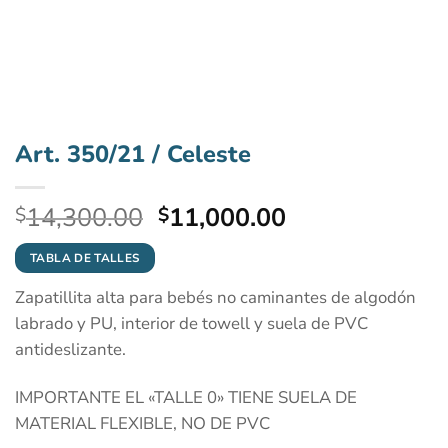
Art. 350/21 / Celeste
El
El
14,300.00
11,000.00
$
$
precio
precio
original
actual
TABLA DE TALLES
era:
es:
Zapatillita alta para bebés no caminantes de algodón
$14,300.00.
$11,000.00.
labrado y PU, interior de towell y suela de PVC
antideslizante.
IMPORTANTE EL «TALLE 0» TIENE SUELA DE
MATERIAL FLEXIBLE, NO DE PVC