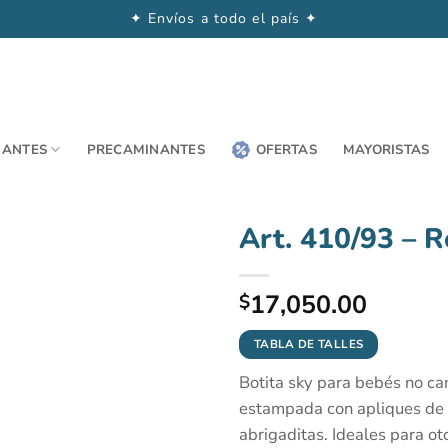
✦ Envíos a todo el país ✦
NANTES
PRECAMINANTES
OFERTAS
MAYORISTAS
Art. 410/93 – R
17,050.00
$
TABLA DE TALLES
Botita sky para bebés no cam
estampada con apliques de g
abrigaditas. Ideales para ot