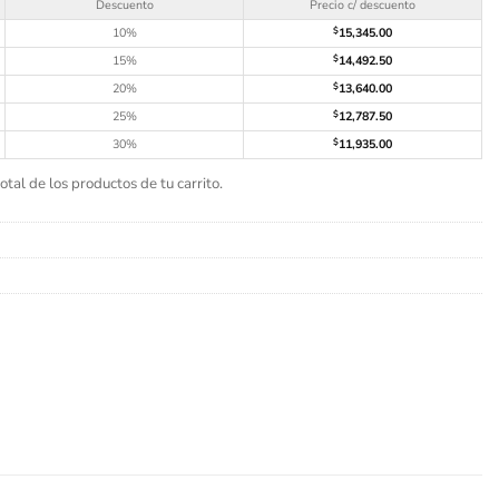
Descuento
Precio c/ descuento
10%
$
15,345.00
15%
$
14,492.50
20%
$
13,640.00
25%
$
12,787.50
30%
$
11,935.00
tal de los productos de tu carrito.