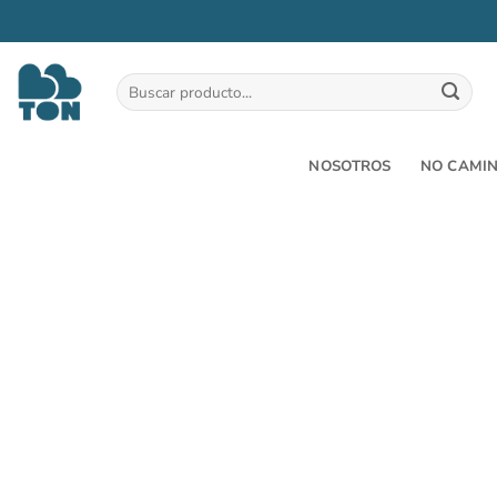
Saltar
al
Buscar
por:
contenido
NOSOTROS
NO CAMI