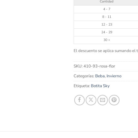
Cantidad
4 - 7
8 - 11
12 - 23
24 - 29
30 +
El descuento se aplica sumando el to
SKU:
410-93-rosa-flor
Categorías:
Beba
,
Invierno
Etiqueta:
Botita Sky