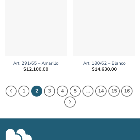
Art. 291/65 – Amarillo
Art. 180/62 – Blanco
$
12,100.00
$
14,630.00
1
2
3
4
5
…
14
15
16