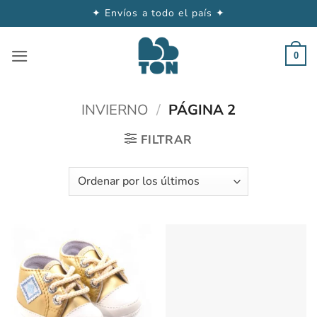
✦ Envíos a todo el país ✦
Saltar
al
0
contenido
INVIERNO
/
PÁGINA 2
FILTRAR