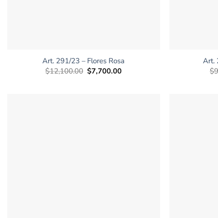
+
+
Art. 291/23 – Flores Rosa
Art.
El
El
$
12,100.00
$
7,700.00
$
9
precio
precio
original
actual
era:
es:
$12,100.00.
$7,700.00.