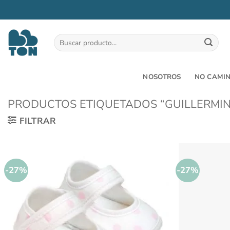
Saltar
al
Buscar
por:
contenido
NOSOTROS
NO CAMI
PRODUCTOS ETIQUETADOS “GUILLERMIN
FILTRAR
-27%
-27%