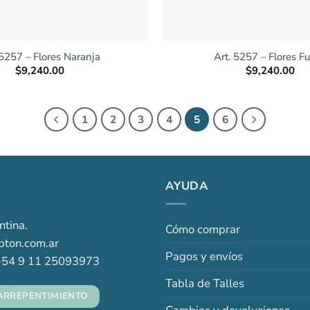
+
 5257 – Flores Naranja
Art. 5257 – Flores Fu
$
9,240.00
$
9,240.00
1
2
3
4
5
6
AYUDA
ntina.
Cómo comprar
ton.com.ar
Pagos y envíos
54 9 11 25093973
Tabla de Talles
ARREPENTIMIENTO