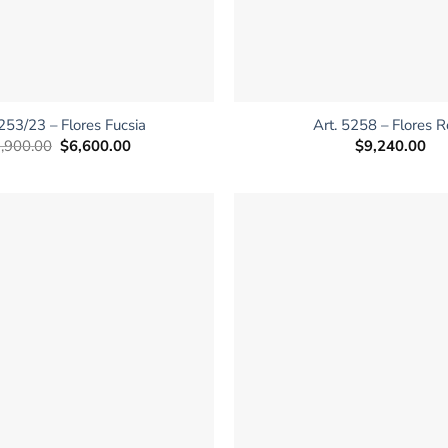
+
 253/23 – Flores Fucsia
Art. 5258 – Flores 
El
El
,900.00
$
6,600.00
$
9,240.00
precio
precio
original
actual
era:
es:
$9,900.00.
$6,600.00.