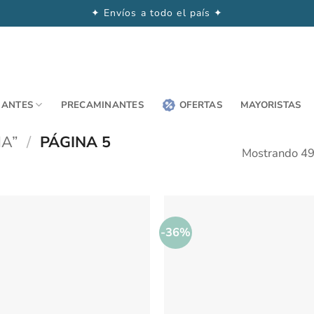
✦ Envíos a todo el país ✦
NANTES
PRECAMINANTES
OFERTAS
MAYORISTAS
A”
/
PÁGINA 5
Mostrando 49
-36%