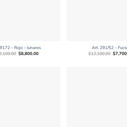
+
 9172 – Rojo – lunares
Art. 291/52 – Fucs
El
El
El
2,100.00
$
8,800.00
$
12,100.00
$
7,700
precio
precio
precio
original
actual
original
era:
es:
era:
$12,100.00.
$8,800.00.
$12,10