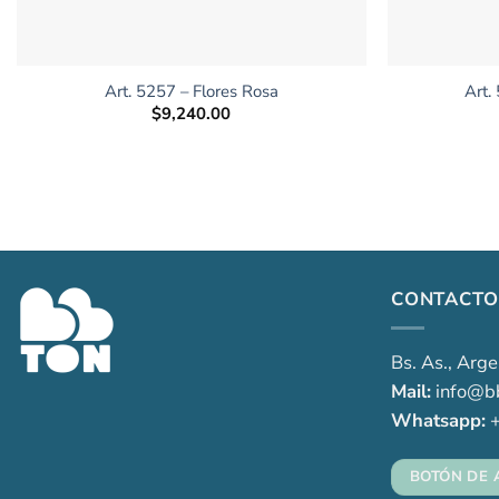
+
+
Art. 5257 – Flores Rosa
Art.
$
9,240.00
CONTACTO
Bs. As., Arge
Mail:
info@bb
Whatsapp:
+
BOTÓN DE 