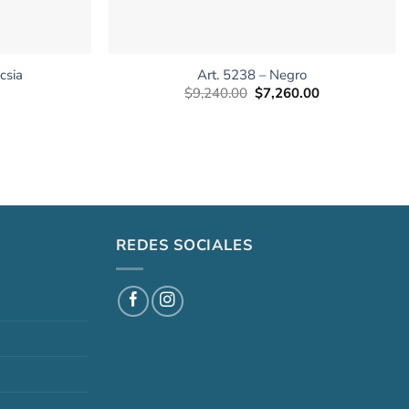
+
csia
Art. 5238 – Negro
El
El
$
9,240.00
$
7,260.00
precio
precio
original
actual
era:
es:
$9,240.00.
$7,260.00.
REDES SOCIALES