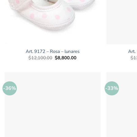
+
+
Art. 9172 – Rosa – lunares
Art.
El
El
$
12,100.00
$
8,800.00
$
1
precio
precio
original
actual
era:
es:
$12,100.00.
$8,800.00.
-36%
-33%