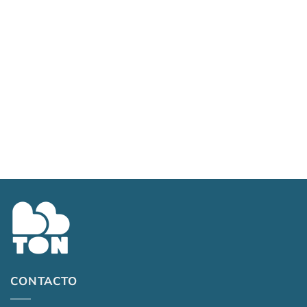
Art. 291/65 – Amarillo
$
12,100.00
CONTACTO