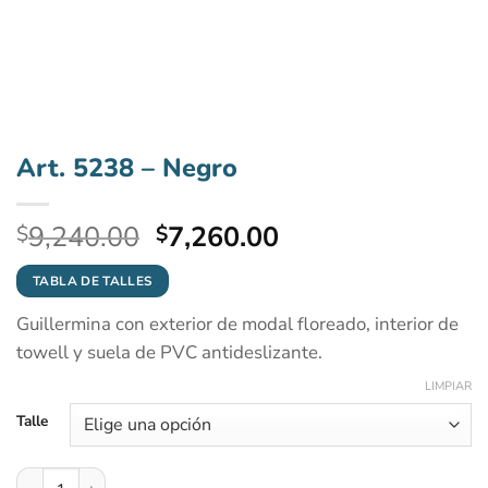
Art. 5238 – Negro
El
El
9,240.00
7,260.00
$
$
precio
precio
original
actual
TABLA DE TALLES
era:
es:
Guillermina con exterior de modal floreado, interior de
$9,240.00.
$7,260.00.
towell y suela de PVC antideslizante.
LIMPIAR
Talle
Art. 5238 - Negro cantidad