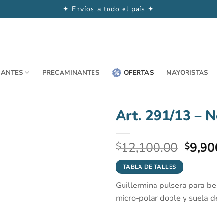
✦ Envíos a todo el país ✦
NANTES
PRECAMINANTES
OFERTAS
MAYORISTAS
Art. 291/13 – 
El
12,100.00
9,90
$
$
preci
origin
TABLA DE TALLES
era:
Guillermina pulsera para beb
$12,1
micro-polar doble y suela d