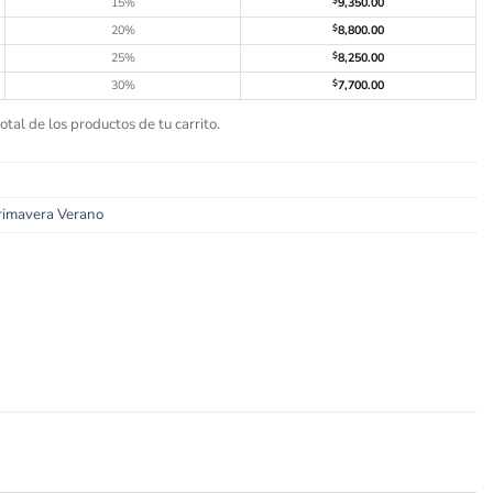
15%
$
9,350.00
20%
$
8,800.00
25%
$
8,250.00
30%
$
7,700.00
tal de los productos de tu carrito.
rimavera Verano