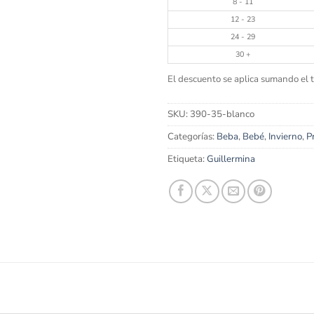
8 - 11
12 - 23
24 - 29
30 +
El descuento se aplica sumando el to
SKU:
390-35-blanco
Categorías:
Beba
,
Bebé
,
Invierno
,
P
Etiqueta:
Guillermina