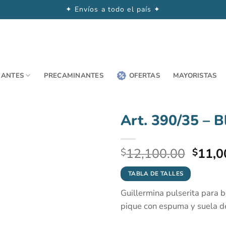
✦ Envíos a todo el país ✦
NANTES
PRECAMINANTES
OFERTAS
MAYORISTAS
Art. 390/35 – B
El
12,100.00
11,0
$
$
preci
origin
TABLA DE TALLES
era:
Guillermina pulserita para 
$12,1
pique con espuma y suela d