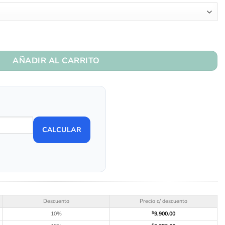
AÑADIR AL CARRITO
CALCULAR
Descuento
Precio c/ descuento
10%
$
9,900.00