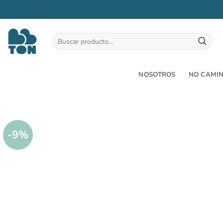
Saltar
al
Buscar
por:
contenido
NOSOTROS
NO CAMI
-9%