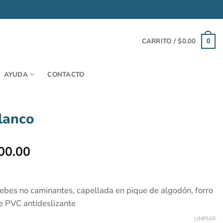
CARRITO /
$
0.00
0
AYUDA
CONTACTO
lanco
El
00.00
o
precio
al
actual
es:
bebes no caminantes, capellada en pique de algodón, forro
00.00.
$11,000.00.
e PVC antideslizante
LIMPIAR