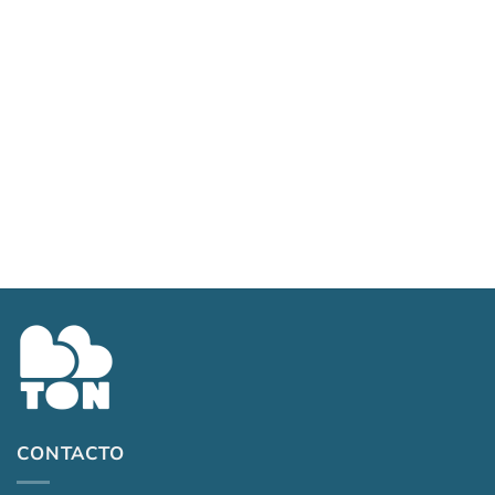
Art. 253/80 – Nuez
$
12,100.00
CONTACTO