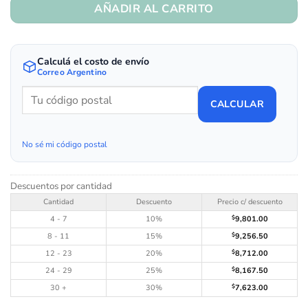
AÑADIR AL CARRITO
Calculá el costo de envío
Correo Argentino
CALCULAR
No sé mi código postal
Descuentos por cantidad
Cantidad
Descuento
Precio c/ descuento
4 - 7
10%
$
9,801.00
8 - 11
15%
$
9,256.50
12 - 23
20%
$
8,712.00
24 - 29
25%
$
8,167.50
30 +
30%
$
7,623.00