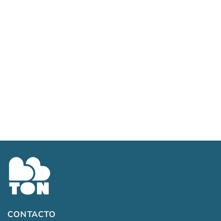
Art. 658/31 – Azul
$
9,900.00
CONTACTO