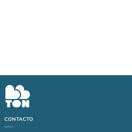
Art. 654/17- Negro
$
10,890.00
CONTACTO