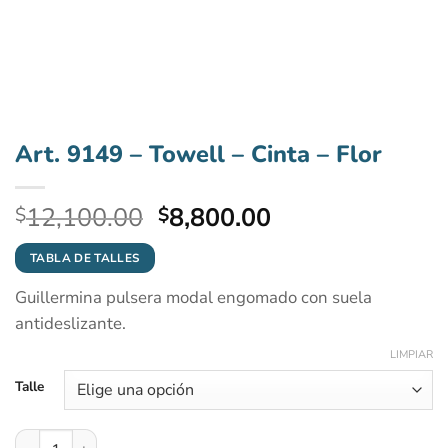
Art. 9149 – Towell – Cinta – Flor
El
El
12,100.00
8,800.00
$
$
precio
precio
original
actual
TABLA DE TALLES
era:
es:
Guillermina pulsera modal engomado con suela
$12,100.00.
$8,800.00.
antideslizante.
LIMPIAR
Talle
Art. 9149 - Towell - Cinta - Flor cantidad