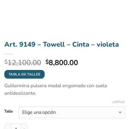
Art. 9149 – Towell – Cinta – violeta
El
El
12,100.00
8,800.00
$
$
precio
precio
original
actual
TABLA DE TALLES
era:
es:
Guillermina pulsera modal engomado con suela
$12,100.00.
$8,800.00.
antideslizante.
LIMPIAR
Talle
Art. 9149 - Towell - Cinta - violeta cantidad