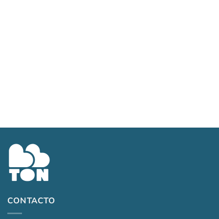
Art. 291/65 – Amarillo
$
12,100.00
CONTACTO