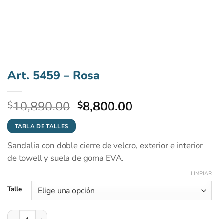
Art. 5459 – Rosa
El
El
10,890.00
8,800.00
$
$
precio
precio
original
actual
TABLA DE TALLES
era:
es:
Sandalia con doble cierre de velcro, exterior e interior
$10,890.00.
$8,800.00.
de towell y suela de goma EVA.
LIMPIAR
Talle
Art. 5459 - Rosa cantidad