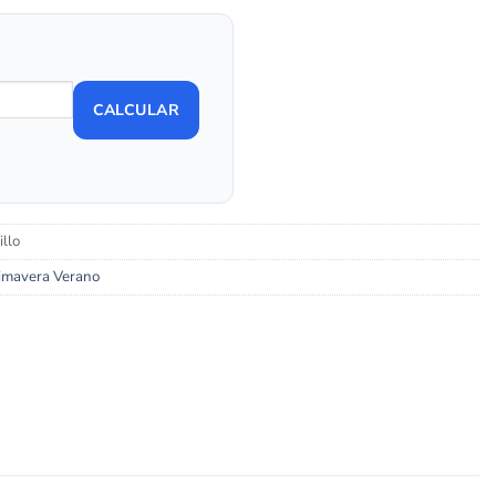
CALCULAR
llo
imavera Verano