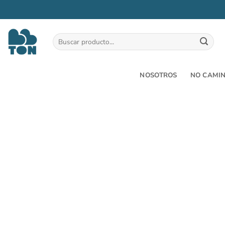
Saltar
al
Buscar
por:
contenido
NOSOTROS
NO CAMI