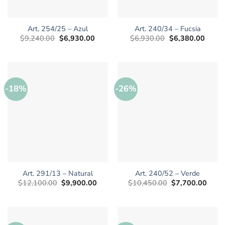
Art. 254/25 – Azul
Art. 240/34 – Fucsia
El
El
El
El
$
9,240.00
$
6,930.00
$
6,930.00
$
6,380.00
precio
precio
precio
precio
original
actual
original
actual
era:
es:
era:
es:
$9,240.00.
$6,930.00.
$6,930.00.
$6,38
-18%
-26%
Art. 291/13 – Natural
Art. 240/52 – Verde
El
El
El
El
$
12,100.00
$
9,900.00
$
10,450.00
$
7,700.00
precio
precio
precio
preci
original
actual
original
actua
era:
es:
era:
es:
$12,100.00.
$9,900.00.
$10,450.00.
$7,70