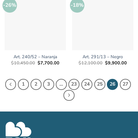
-26%
-18%
Art. 240/52 – Naranja
Art. 291/13 – Negro
El
El
El
El
$
10,450.00
$
7,700.00
$
12,100.00
$
9,900.00
precio
precio
precio
preci
original
actual
original
actua
era:
es:
era:
es:
$10,450.00.
$7,700.00.
$12,100.00.
$9,90
1
2
3
…
23
24
25
26
27