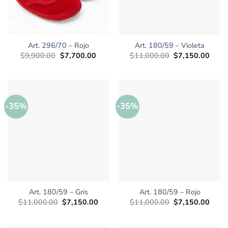
Art. 296/70 – Rojo
Art. 180/59 – Violeta
El
El
El
El
$
9,900.00
$
7,700.00
$
11,000.00
$
7,150.00
precio
precio
precio
preci
original
actual
original
actua
era:
es:
era:
es:
$9,900.00.
$7,700.00.
$11,000.00.
$7,15
-35%
-35%
Art. 180/59 – Gris
Art. 180/59 – Rojo
El
El
El
El
$
11,000.00
$
7,150.00
$
11,000.00
$
7,150.00
precio
precio
precio
preci
original
actual
original
actua
era:
es:
era:
es: